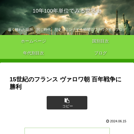
10年100年単位でみる世界史
遠く離れた場所、同じ時代。歴史がリンクする瞬間にワクワクするブログ
ホームページ
国別目次
年代別目次
ブログ
15世紀のフランス ヴァロワ朝 百年戦争に
勝利
コピー
2024.06.15