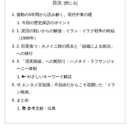
目次
激動の5年間から読み解く、現代中東の礎
今回の歴史探訪のポイント
1. 泥沼の戦いからの解放：イラン・イラク戦争の終結
（1988年）
2. 巨星落つ：ホメイニ師の死去と「組織による統治」
への移行
3. 「現実路線」への舵切り：ハメネイ・ラフサンジャ
ーニー体制
🔑 やさしいキーワード解説
🎨 エンタメ豆知識：不自由だからこそ花開いた「イラ
ン映画」
まとめ
📚 参考文献・出典