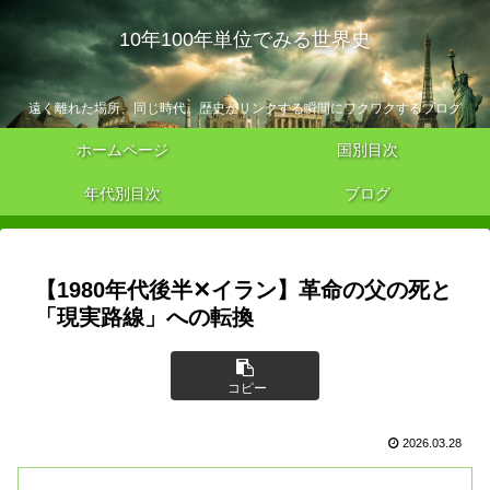
10年100年単位でみる世界史
遠く離れた場所、同じ時代。歴史がリンクする瞬間にワクワクするブログ
ホームページ
国別目次
年代別目次
ブログ
【1980年代後半✕イラン】革命の父の死と
「現実路線」への転換
コピー
2026.03.28