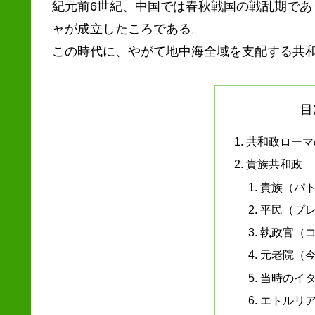
紀元前6世紀、中国では春秋戦国の戦乱期で
ャが成立したころである。
この時代に、やがて地中海全域を支配する共
目
共和政ローマ
貴族共和政
貴族（パ
平民（プ
執政官（
元老院（
当時のイ
エトル