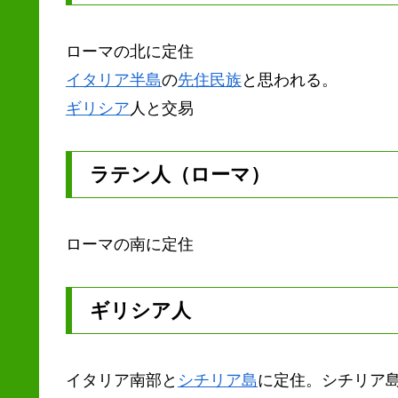
ローマの北に定住
イタリア半島
の
先住民族
と思われる。
ギリシア
人と交易
ラテン人（ローマ）
ローマの南に定住
ギリシア人
イタリア南部と
シチリア島
に定住。シチリア