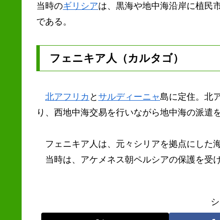
当時の
ギリシア
は、黒海や地中海沿岸に植民
である。
フェニキア人（カルタゴ）
北アフリカ
と
サルディーニャ
島に定住。北
り、西地中海交易を行いながら地中海の派遣
フェニキア人は、元々シリアを拠点にした海
当時は、アケメネス朝ペルシアの保護を受け
シ