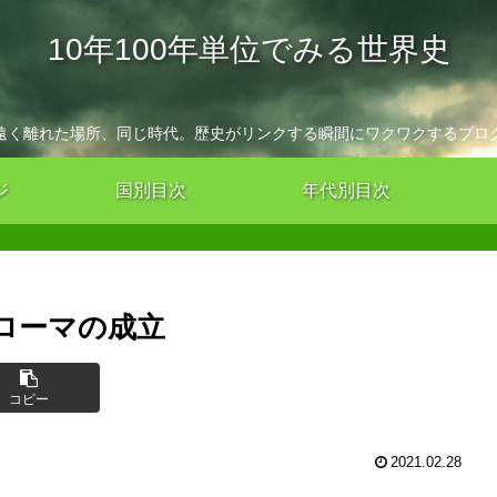
10年100年単位でみる世界史
遠く離れた場所、同じ時代。歴史がリンクする瞬間にワクワクするブロ
ジ
国別目次
年代別目次
ローマの成立
コピー
2021.02.28