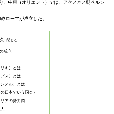
あり、中東（オリエント）では、アケメネス朝ペルシ
和政ローマが成立した。
次
の成立
トリキ）とは
レプス）とは
コンスル）とは
今の日本でいう国会）
タリアの勢力図
リア人