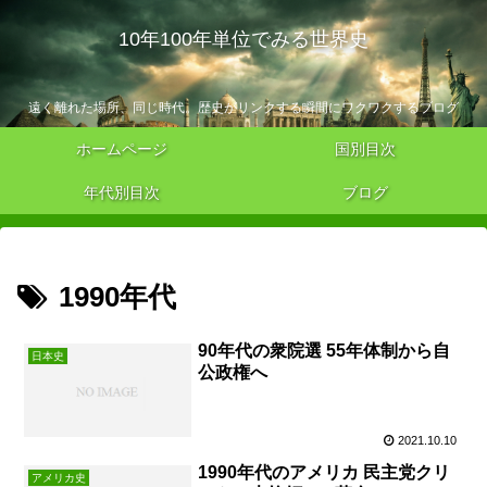
10年100年単位でみる世界史
遠く離れた場所、同じ時代。歴史がリンクする瞬間にワクワクするブログ
ホームページ
国別目次
年代別目次
ブログ
1990年代
90年代の衆院選 55年体制から自
日本史
公政権へ
2021.10.10
1990年代のアメリカ 民主党クリ
アメリカ史