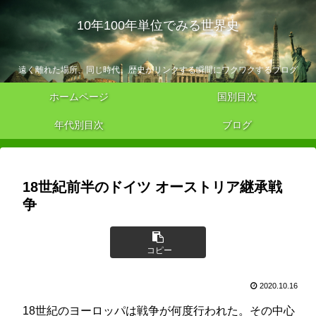
10年100年単位でみる世界史
遠く離れた場所、同じ時代。歴史がリンクする瞬間にワクワクするブログ
ホームページ
国別目次
年代別目次
ブログ
18世紀前半のドイツ オーストリア継承戦
争
コピー
2020.10.16
18世紀のヨーロッパは戦争が何度行われた。その中心