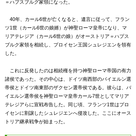
＝ハプスブルグ家領になった。
40年、カール6世が亡くなると、遺言に従って、フラン
ツ1世（カール6世の娘婿）が神聖ローマ皇帝になり、マ
リアテレジア（カール6世の娘）がオーストリア＝ハプス
ブルク家領を相続し、プロイセン王国シュレジエンを領有
した。
これに反発したのは相続権を持つ神聖ローマ帝国の有力
諸侯であった。その中心は、ドイツ南西部のバイエルン選
帝侯とドイツ南東部のザクセン選帝侯である。彼らは、バ
イエルン選帝侯を神聖ローマ皇帝カール7世としてマリア
テレジアらに宣戦布告した。同じ頃、フランツ1世はプロ
イセンに割譲したシュレジエンへ侵攻した。ここにオース
トリア継承戦争が始まった。