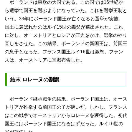
ポーランドは東欧の大国である。この国では16世紀か
ら選挙で国王を選ぶようになっていた。これを選挙王制と
いう。33年にポーランド国王が亡くなると選挙が実施。
国王に選ばれたのはルイ15世の義父が選出された。これ
に対し、オーストリアとロシアが圧力をかけ、選挙のやり
直しをさせた。この結果、ポーランドの新国王は、前国王
の息子となった。フランス国王ルイ16世は激怒。フラン
スは、オーストリアに宣戦布告した。
結末 ロレーヌの割譲
ポーランド継承戦争の結果、ポーランド国王は、オース
トリアが推挙する前国王の子が継いだ。しかし、フランス
はこの戦争でオーストリアからロレーヌを獲得した。初代
国王にはポーランド国王になるはずだった。ルイ16世の
父が就任した。