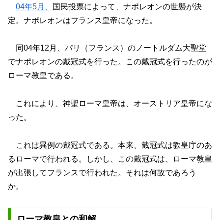
04年5月、
国民投票によって、ナポレオンの世襲が決
定。ナポレオンはフランス皇帝になった。
同04年12月、パリ（フランス）のノートルダム大聖堂
でナポレオンの戴冠式を行った。この戴冠式を行ったのが
ローマ教皇である。
これにより、神聖ローマ皇帝は、オーストリア皇帝にな
った。
これは異例の戴冠式である。本来、戴冠式は教皇庁のあ
るローマで行われる。しかし、この戴冠式は、ローマ教皇
が出張してフランスで行われた。それは何故であろう
か。
ローマ教皇との和解