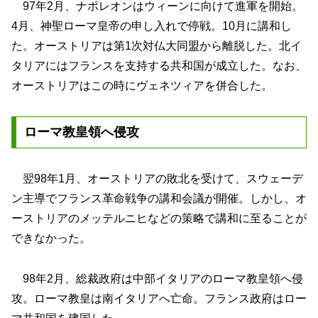
97年2月、ナポレオンはウィーンに向けて進軍を開始。
4月、神聖ローマ皇帝の申し入れで停戦。10月に講和し
た。オーストリアは第1次対仏大同盟から離脱した。北イ
タリアにはフランスを支持する共和国が成立した。なお、
オーストリアはこの時にヴェネツィアを併合した。
ローマ教皇領へ侵攻
翌98年1月、オーストリアの敗北を受けて、スウェーデ
ン主導でフランス革命戦争の講和会議が開催。しかし、オ
ーストリアのメッテルニヒなどの策略で講和に至ることが
できなかった。
98年2月、総裁政府は中部イタリアのローマ教皇領へ侵
攻。ローマ教皇は南イタリアへ亡命。フランス政府はロー