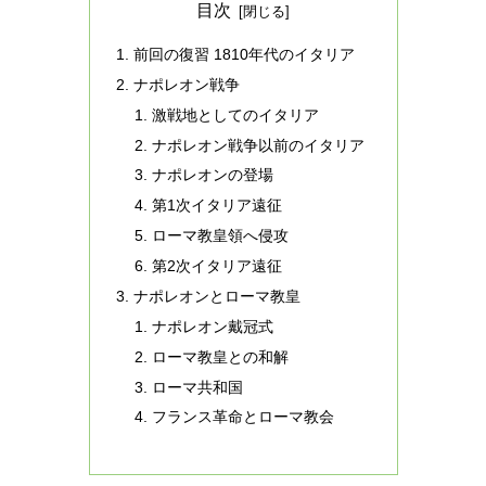
目次
前回の復習 1810年代のイタリア
ナポレオン戦争
激戦地としてのイタリア
ナポレオン戦争以前のイタリア
ナポレオンの登場
第1次イタリア遠征
ローマ教皇領へ侵攻
第2次イタリア遠征
ナポレオンとローマ教皇
ナポレオン戴冠式
ローマ教皇との和解
ローマ共和国
フランス革命とローマ教会