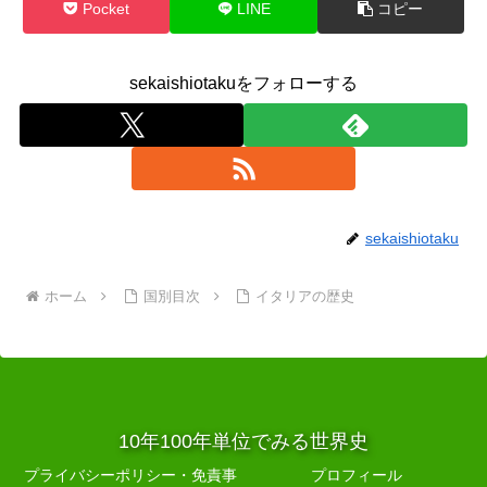
Pocket
LINE
コピー
sekaishiotakuをフォローする
sekaishiotaku
ホーム
国別目次
イタリアの歴史
10年100年単位でみる世界史
プライバシーポリシー・免責事
プロフィール