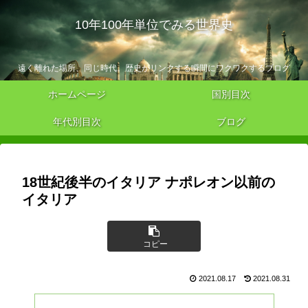
10年100年単位でみる世界史
遠く離れた場所、同じ時代。歴史がリンクする瞬間にワクワクするブログ
ホームページ
国別目次
年代別目次
ブログ
18世紀後半のイタリア ナポレオン以前の
イタリア
コピー
2021.08.17
2021.08.31