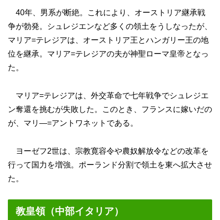
40年、男系が断絶。これにより、オーストリア継承戦
争が勃発。シュレジエンなど多くの領土をうしなったが、
マリア=テレジアは、オーストリア王とハンガリー王の地
位を継承。マリア=テレジアの夫が神聖ローマ皇帝となっ
た。
マリア=テレジアは、外交革命で七年戦争でシュレジエ
ン奪還を挑むが失敗した。このとき、フランスに嫁いだの
が、マリ―=アントワネットである。
ヨーゼフ2世は、宗教寛容令や農奴解放令などの改革を
行って国力を増強。ポーランド分割で領土を東へ拡大させ
た。
教皇領（中部イタリア）