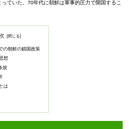
っていた。70年代に朝鮮は軍事的圧力で開国するこ
次
までの朝鮮の鎖国政策
思想
条規
件
とは