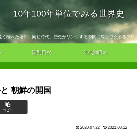
10年100年単位でみる世界史
遠く離れた場所、同じ時代。歴史がリンクする瞬間にワクワクするブロ
ジ
国別目次
年代別目次
件と 朝鮮の開国
コピー
2020.07.22
2021.08.12