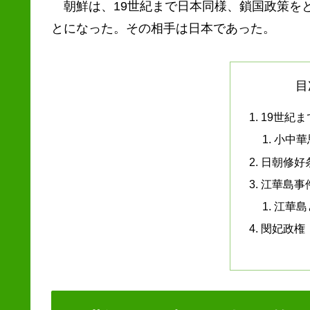
朝鮮は、19世紀まで日本同様、鎖国政策をと
とになった。その相手は日本であった。
目
19世紀
小中華
日朝修好
江華島事
江華島
閔妃政権