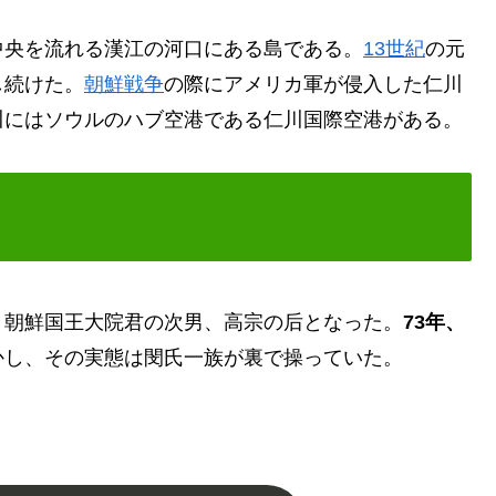
央を流れる漢江の河口にある島である。
13世紀
の元
し続けた。
朝鮮戦争
の際にアメリカ軍が侵入した仁川
川にはソウルのハブ空港である仁川国際空港がある。
朝鮮国王大院君の次男、高宗の后となった。
73年、
かし、その実態は閔氏一族が裏で操っていた。