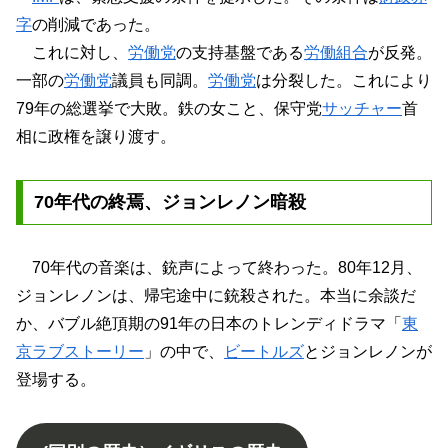
字
の削減であった。
これに対し、
労働党
の支持基盤である
労働組合
が反発。
一部の
労働党
議員も同調。
労働党
は分裂した。これにより
79年の総選挙で大敗。鉄の女こと、保守党
サッチャー
首
相に政権を譲り渡す。
70年代の終焉、ジョンレノン暗殺
70年代の音楽は、銃声によって終わった。80年12月、
ジョンレノンは、帰宅途中に銃殺された。本当に余談だ
か、バブル絶頂期の91年の日本のトレンディドラマ「
東
京ラブストーリー
」の中で、
ビートルズ
とジョンレノンが
登場する。