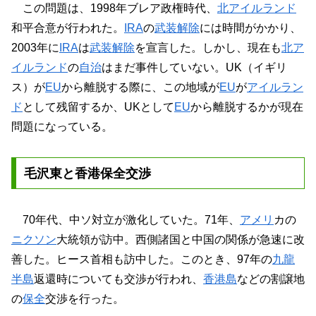
この問題は、1998年ブレア政権時代、
北アイルランド
和平合意が行われた。
IRA
の
武装解除
には時間がかかり、
2003年に
IRA
は
武装解除
を宣言した。しかし、現在も
北ア
イルランド
の
自治
はまだ事件していない。UK（イギリ
ス）が
EU
から離脱する際に、この地域が
EU
が
アイルラン
ド
として残留するか、UKとして
EU
から離脱するかが現在
問題になっている。
毛沢東と香港保全交渉
70年代、中ソ対立が激化していた。71年、
アメリ
カの
ニクソン
大統領が訪中。西側諸国と中国の関係が急速に改
善した。ヒース首相も訪中した。このとき、97年の
九龍
半島
返還時についても交渉が行われ、
香港島
などの割譲地
の
保全
交渉を行った。