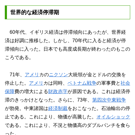
世界的な経済停滞期
60年代、イギリス経済は停滞傾向にあったが、世界経
済は好調に推移した。しかし、70年代に入ると経済が停
滞傾向に入った。日本でも高度成長期が終わったのもこの
ころである。
71年、
アメリ
カの
ニクソン
大統領が金とドルの交換を
停止した。
アメリ
カは同時、
ベトナム戦争
の軍事費と
社会
保障
費の増大による
財政赤字
が原因である。これは経済停
滞のきっかけとなった。さらに、73年、
第四次中東戦争
が勃発。中東諸国は
経済制裁
をおこなった。石油輸出の停
止である。これにより、物価が高騰した。
オイルショック
である。これにより、不況と物価高のダブルパンチを食ら
った。