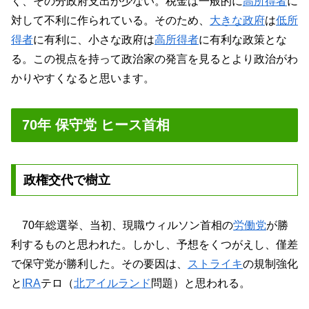
く、その分政府支出が少ない。税金は一般的に
高所得者
に
対して不利に作られている。そのため、
大きな政府
は
低所
得者
に有利に、小さな政府は
高所得者
に有利な政策とな
る。この視点を持って政治家の発言を見るとより政治がわ
かりやすくなると思います。
70年 保守党 ヒース首相
政権交代で樹立
70年総選挙、当初、現職ウィルソン首相の
労働党
が勝
利するものと思われた。しかし、予想をくつがえし、僅差
で保守党が勝利した。その要因は、
ストライキ
の規制強化
と
IRA
テロ（
北アイルランド
問題）と思われる。