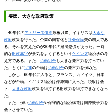
要因、大きな政府政策
40年代の
アトリー労働党
政権以降、イギリスは
大きな
政府
政策を行った。企業の国有化と
社会保障
費の増大であ
る。それを支えたのが30年代の経済恐慌があった。一時
的な
財政赤字
が景気をよくするという
ケインズ
経済学の考
え方である。また、
労働組合
も大きな発言力を持ってい
た。とくに
ソ連
の台頭は
労働組合
の発言力を強めた。
しかし、60年代に入ると、フランス、西ドイツ、日本
などが台頭。イギリス経済は停滞期に入った。税収は低
下、
大きな政府
政策を維持する財政力を維持できなくなっ
た。
また、強い
労働組合
や保守的な経済構造は国際競争力を
低下させていた。