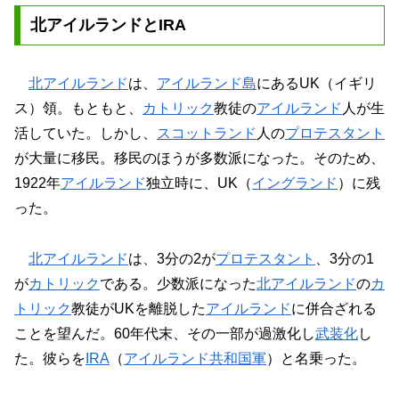
北アイルランドとIRA
北アイルランド
は、
アイルランド島
にあるUK（イギリ
ス）領。もともと、
カトリック
教徒の
アイルランド
人が生
活していた。しかし、
スコットランド
人の
プロテスタント
が大量に移民。移民のほうが多数派になった。そのため、
1922年
アイルランド
独立時に、UK（
イングランド
）に残
った。
北アイルランド
は、3分の2が
プロテスタント
、3分の1
が
カトリック
である。少数派になった
北アイルランド
の
カ
トリック
教徒がUKを離脱した
アイルランド
に併合ざれる
ことを望んだ。60年代末、その一部が過激化し
武装化
し
た。彼らを
IRA
（
アイルランド共和国軍
）と名乗った。