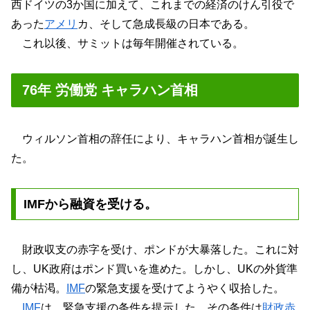
西ドイツの3か国に加えて、これまでの経済のけん引役で
あった
アメリ
カ、そして急成長級の日本である。
これ以後、サミットは毎年開催されている。
76年 労働党 キャラハン首相
ウィルソン首相の辞任により、キャラハン首相が誕生し
た。
IMFから融資を受ける。
財政収支の赤字を受け、ポンドが大暴落した。これに対
し、UK政府はポンド買いを進めた。しかし、UKの外貨準
備が枯渇。
IMF
の緊急支援を受けてようやく収拾した。
IMF
は、緊急支援の条件を提示した。その条件は
財政赤