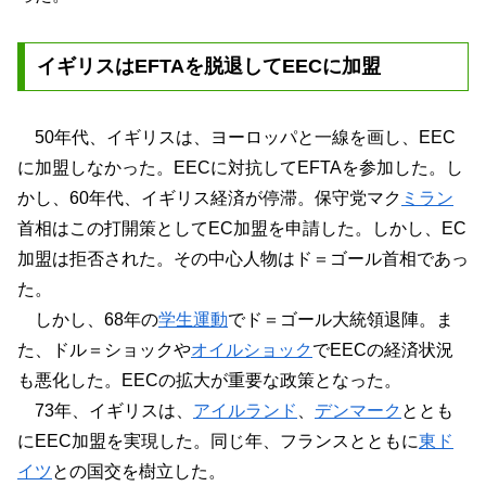
イギリスはEFTAを脱退してEECに加盟
50年代、イギリスは、ヨーロッパと一線を画し、EEC
に加盟しなかった。EECに対抗してEFTAを参加した。し
かし、60年代、イギリス経済が停滞。保守党マク
ミラン
首相はこの打開策としてEC加盟を申請した。しかし、EC
加盟は拒否された。その中心人物はド＝ゴール首相であっ
た。
しかし、68年の
学生運動
でド＝ゴール大統領退陣。ま
た、ドル＝ショックや
オイルショック
でEECの経済状況
も悪化した。EECの拡大が重要な政策となった。
73年、イギリスは、
アイルランド
、
デンマーク
ととも
にEEC加盟を実現した。同じ年、フランスとともに
東ド
イツ
との国交を樹立した。