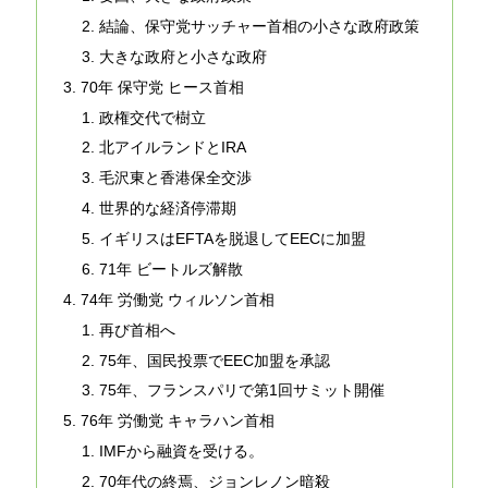
結論、保守党サッチャー首相の小さな政府政策
大きな政府と小さな政府
70年 保守党 ヒース首相
政権交代で樹立
北アイルランドとIRA
毛沢東と香港保全交渉
世界的な経済停滞期
イギリスはEFTAを脱退してEECに加盟
71年 ビートルズ解散
74年 労働党 ウィルソン首相
再び首相へ
75年、国民投票でEEC加盟を承認
75年、フランスパリで第1回サミット開催
76年 労働党 キャラハン首相
IMFから融資を受ける。
70年代の終焉、ジョンレノン暗殺