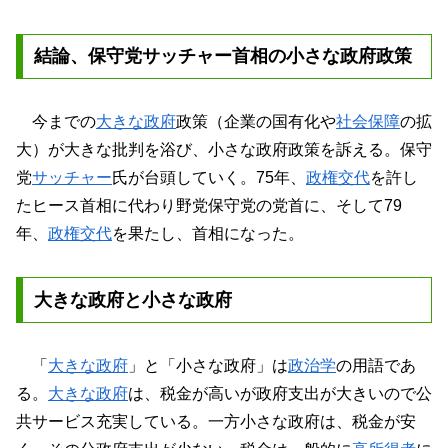
結論、保守党サッチャー首相の小さな政府政策
今までの
大きな政府
政策（企業の国有化や
社会保障
の拡
大）が大きな批判を浴び、小さな政府政策を訴える。保守
党
サッチャー
氏が台頭していく。75年、
政権交代
を許し
たヒース首相に代わり野党保守党の党首に、そして79
年、
政権交代
を果たし、首相になった。
大きな政府と小さな政府
「
大きな政府
」と「小さな政府」は
政治学
の用語であ
る。
大きな政府
は、税金が高いが政府支出が大きいので公
共サービス充実している。一方小さな政府は、税金が安