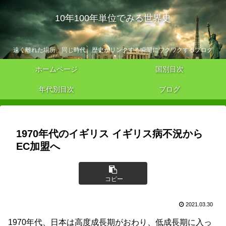
10年100年単位でみる世界史
遠く離れた場所、同じ時代。歴史がリンクする瞬間にワクワクするブログ
ホームページ
国別目次
年代別目次
ブログ
1970年代のイギリス イギリス病不況から
EC加盟へ
コピー
2021.03.30
1970年代、日本は高度成長期がおわり、低成長期に入っ