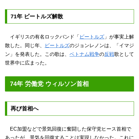
71年 ビートルズ解散
イギリスの有名ロックバンド「
ビートルズ
」が事実上解
散した。同じ年、
ビートルズ
のジョンレノンは、「イマジ
ン」を発表した。この歌は、
ベトナム戦争
の
反戦
歌として
世界中に広まった。
74年 労働党 ウィルソン首相
再び首相へ
EC加盟などで景気回復に奮闘した保守党ヒース首相で
あったが、景気を回復することは実現しなかった。これに