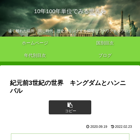
10年100年単位でみる世界史
遠く離れた場所、同じ時代。歴史がリンクする瞬間にワクワクするブログ
ホームページ
国別目次
年代別目次
ブログ
紀元前3世紀の世界 キングダムとハンニ
バル
コピー
2020.09.19
2022.02.23