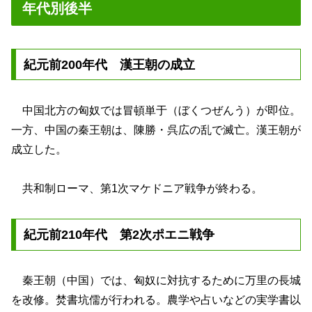
年代別後半
紀元前200年代 漢王朝の成立
中国北方の匈奴では冒頓単于（ぼくつぜんう）が即位。
一方、中国の秦王朝は、陳勝・呉広の乱で滅亡。漢王朝が
成立した。
共和制ローマ、第1次マケドニア戦争が終わる。
紀元前210年代 第2次ポエニ戦争
秦王朝（中国）では、匈奴に対抗するために万里の長城
を改修。焚書坑儒が行われる。農学や占いなどの実学書以