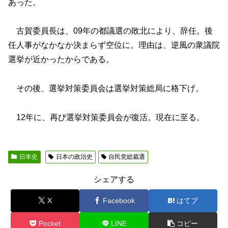
あった。
古賀委員長は、09年の都議選の敗北により、辞任。後
任人事がなかなか決まらず空位に。理由は、逆風の衆議院
選挙が近かったからである。
その後、選挙対策委員会は選挙対策総局に格下げ。
12年に、再び選挙対策委員会が復活。現在に至る。
日本史
日本の政治史
自民党総裁選
シェアする
X
Facebook
はてブ
Pocket
LINE
コピー