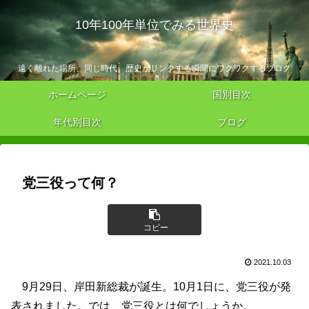
10年100年単位でみる世界史
遠く離れた場所、同じ時代。歴史がリンクする瞬間にワクワクするブログ
ホームページ
国別目次
年代別目次
ブログ
党三役って何？
コピー
2021.10.03
9月29日、岸田新総裁が誕生。10月1日に、党三役が発
表されました。では、党三役とは何でしょうか。