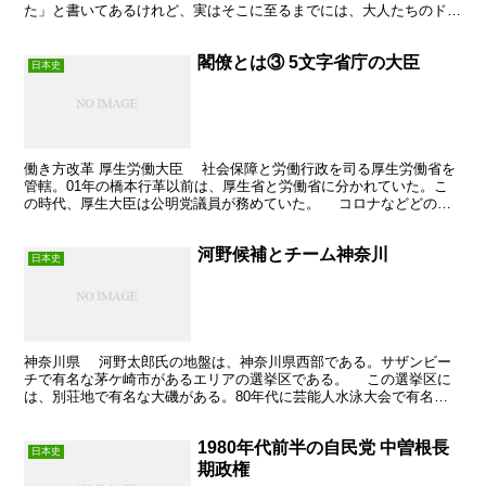
た」と書いてあるけれど、実はそこに至るまでには、大人たちのドロ
ドロした政治ドラマや、戦争の歴史、そして今の「推...
閣僚とは③ 5文字省庁の大臣
日本史
働き方改革 厚生労働大臣 社会保障と労働行政を司る厚生労働省を
管轄。01年の橋本行革以前は、厚生省と労働省に分かれていた。こ
の時代、厚生大臣は公明党議員が務めていた。 コロナなどどの感
染症対策。ワクチンなどの医薬品の許認可。働き方改革な...
河野候補とチーム神奈川
日本史
神奈川県 河野太郎氏の地盤は、神奈川県西部である。サザンビー
チで有名な茅ケ崎市があるエリアの選挙区である。 この選挙区に
は、別荘地で有名な大磯がある。80年代に芸能人水泳大会で有名に
なった大磯ロングビーチがあるところである。戦後、ここに...
1980年代前半の自民党 中曽根長
日本史
期政権