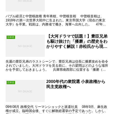
バブル経済と中曽根政権 青年将校、中曽根首相 中曽根首相は、
1918年の第一次世界大戦中に生まれた。東京帝国大学（現在の東京
大学）を卒業。戦前は、内務省で働き、海軍へ出向した。 47年の
衆議院選挙で初当選。この選挙は、大日本帝国憲法下の...
【大河ドラマで話題！】豊臣兄弟
日本史
も駆け抜けた「播磨」の歴史をわ
かりやすく解説！赤松氏から現代
まで
先週の豊臣兄弟のラストシーンで、豊臣兄弟は信長に播磨攻めを命令
されていました。大河ドラマを見る前に、その梁間はどのような場所
かを予習しておきましょう。 兵庫県南西部に位置する「播磨（は
りま）」。姫路城がある場所、と言えばピンとくる方も多い...
2000年代の衆院選 小泉政権から
日本史
民主党政権へ
09年08月 政権交代 リーマンショックと派遣社員 08年9月、麻生政
権が成立。臨時国会後、すぐに解散総選挙の予定であった。しかし、