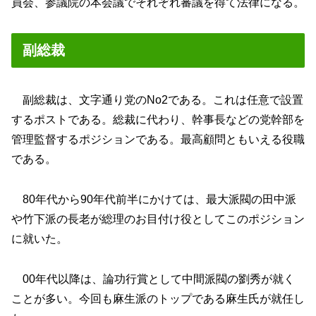
員会、参議院の本会議でそれぞれ審議を得て法律になる。
副総裁
副総裁は、文字通り党のNo2である。これは任意で設置
するポストである。総裁に代わり、幹事長などの党幹部を
管理監督するポジションである。最高顧問ともいえる役職
である。
80年代から90年代前半にかけては、最大派閥の田中派
や竹下派の長老が総理のお目付け役としてこのポジション
に就いた。
00年代以降は、論功行賞として中間派閥の劉秀が就く
ことが多い。今回も麻生派のトップである麻生氏が就任し