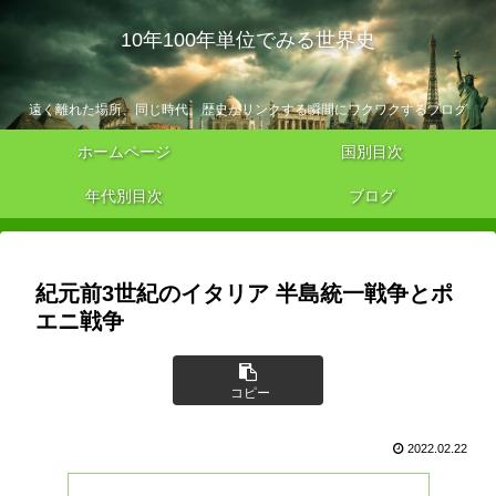
10年100年単位でみる世界史
遠く離れた場所、同じ時代。歴史がリンクする瞬間にワクワクするブログ
ホームページ
国別目次
年代別目次
ブログ
紀元前3世紀のイタリア 半島統一戦争とポ
エニ戦争
コピー
2022.02.22