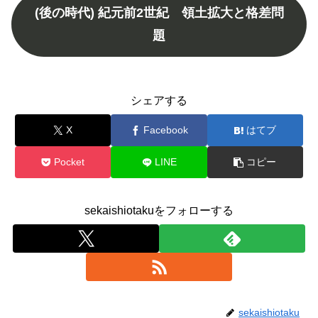
(後の時代) 紀元前2世紀 領土拡大と格差問
題
シェアする
X
Facebook
はてブ
Pocket
LINE
コピー
sekaishiotakuをフォローする
sekaishiotaku