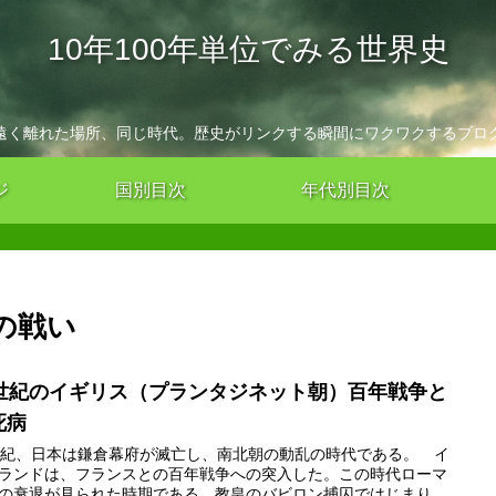
10年100年単位でみる世界史
遠く離れた場所、同じ時代。歴史がリンクする瞬間にワクワクするブロ
ジ
国別目次
年代別目次
の戦い
4世紀のイギリス（プランタジネット朝）百年戦争と
死病
世紀、日本は鎌倉幕府が滅亡し、南北朝の動乱の時代である。 イ
ランドは、フランスとの百年戦争への突入した。この時代ローマ
の衰退が見られた時期である。教皇のバビロン捕囚ではじまり、