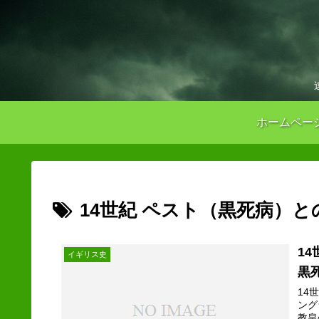
ホームペー
14世紀 ペスト（黒死病）と
1
イギリス史
黒
14
ング
教皇