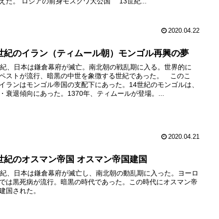
えた。 ロシアの前身モスクワ大公国 13世紀...
2020.04.22
4世紀のイラン（ティムール朝）モンゴル再興の夢
世紀、日本は鎌倉幕府が滅亡。南北朝の戦乱期に入る。世界的に
ペストが流行、暗黒の中世を象徴する世紀であった。 このこ
イランはモンゴル帝国の支配下にあった。14世紀のモンゴルは、
・衰退傾向にあった。1370年、ティムールが登場。...
2020.04.21
4世紀のオスマン帝国 オスマン帝国建国
世紀、日本は鎌倉幕府が滅亡し、南北朝の動乱期に入った。ヨーロ
では黒死病が流行。暗黒の時代であった。この時代にオスマン帝
建国された。