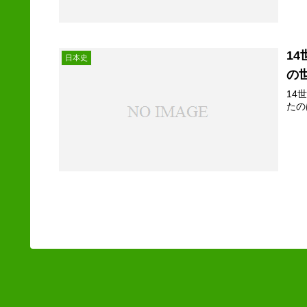
1
日本史
の
14
たの