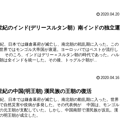
2020.04.20
4世紀のインド(デリースルタン朝）南インドの独立運
世紀、日本では鎌倉幕府が滅亡し、南北朝の戦乱期に入った。この
世界ではモンゴル大帝国が衰退。ヨーロッパではペストが流行し
 そのころ、インドはデリー＝スルタン朝の時代であった。ハル
朝は全インドを統一した。その後、トゥグルク朝が...
2020.04.16
4世紀の中国(明王朝) 漢民族の王朝の復活
世紀、日本では鎌倉幕府が滅亡し、南北朝の動乱期に入った。世界
で自然災害や疫病が多発した。その代表例が 中国は、モンゴル
の元王朝が支配していた。しかし、中国南部で漢民族が反乱。漢
の明王朝が成立した。