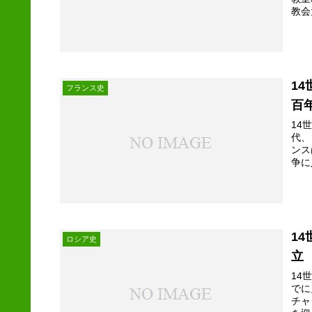
教会
1
フランス史
百
14
代、
ンス
争に
1
ロシア史
立
14
でに
チャ