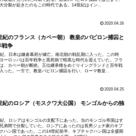
大分裂が起きたのもこの時代である。14世紀はイン...
2020.04.26
4世紀のフランス（カペー朝） 教皇のバビロン捕囚と
年戦争
世紀、日本は鎌倉幕府が滅亡。南北朝の戦乱期に入った。この時
ヨーロッパは百年戦争と黒死病で暗黒な時代を迎えていた。フラ
は、カペー朝が断絶。王位継承権をめぐりイングランドと百年戦
入った。一方で、教皇バビロン捕囚を行い、ローマ教皇...
2020.04.25
4世紀のロシア（モスクワ大公国） モンゴルからの独
世紀、ロシアはモンゴルの支配下にあった。当のモンゴル帝国はす
兄弟間で分裂していた。ロシアにあったのは長男ジュチ家のキプ
クハン国であった。この14世紀前半、キプチャクハン国は全盛期