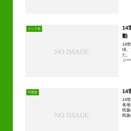
1
インド史
動
14
頃、
た。
ジー
1
中国史
14
各地
民族
民族