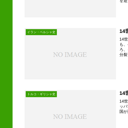
を迎
1
イラン・ペルシャ史
14
も、
ろ、
分裂
1
トルコ・ギリシャ史
14
ッパ
国が