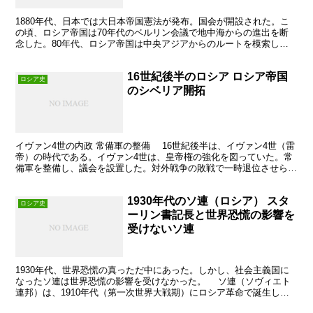
1880年代、日本では大日本帝国憲法が発布。国会が開設された。こ
の頃、ロシア帝国は70年代のベルリン会議で地中海からの進出を断
念した。80年代、ロシア帝国は中央アジアからのルートを模索し
た。
16世紀後半のロシア ロシア帝国
ロシア史
のシベリア開拓
イヴァン4世の内政 常備軍の整備 16世紀後半は、イヴァン4世（雷
帝）の時代である。イヴァン4世は、皇帝権の強化を図っていた。常
備軍を整備し、議会を設置した。対外戦争の敗戦で一時退位させられ
た。しかし、すぐに皇帝に復位。反皇帝派を粛清。皇...
1930年代のソ連（ロシア） スタ
ロシア史
ーリン書記長と世界恐慌の影響を
受けないソ連
1930年代、世界恐慌の真っただ中にあった。しかし、社会主義国に
なったソ連は世界恐慌の影響を受けなかった。 ソ連（ソヴィエト
連邦）は、1910年代（第一次世界大戦期）にロシア革命で誕生した
社会主義国である。1991年、冷戦の終結とともに崩...