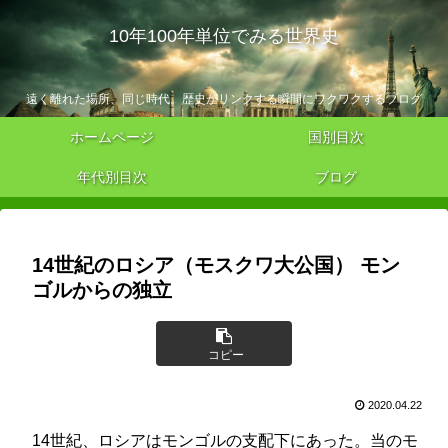
10年100年単位でみる世界史
遠く離れた場所、同じ時代。歴史がリンクする瞬間にワクワクするブログ
ホームページ
国別目次
年代別目次
ブログ
14世紀のロシア（モスクワ大公国） モン
ゴルからの独立
コピー
2020.04.22
14世紀、ロシアはモンゴルの支配下にあった。当のモ