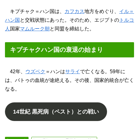
キプチャク＝ハン国は、
カフカス
地方をめぐり、
イル＝
ハン国
と交戦状態にあった。そのため、エジプトの
トルコ
人
国家
マムルーク朝
と同盟を締結した。
キプチャクハン国の衰退の始まり
42年、
ウズベク
＝ハンは
サライ
で亡くなる。59年に
は、バトゥの血統が途絶える。その後、国家的統合が亡く
なる。
14世紀 黒死病（ペスト）との戦い