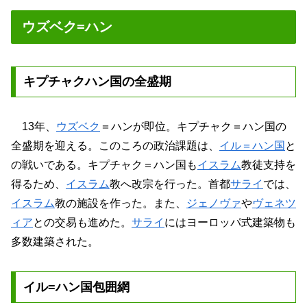
ウズベク=ハン
キプチャクハン国の全盛期
13年、
ウズベク
＝ハンが即位。キプチャク＝ハン国の
全盛期を迎える。このころの政治課題は、
イル＝ハン国
と
の戦いである。キプチャク＝ハン国も
イスラム
教徒支持を
得るため、
イスラム
教へ改宗を行った。首都
サライ
では、
イスラム
教の施設を作った。また、
ジェノヴァ
や
ヴェネツ
ィア
との交易も進めた。
サライ
にはヨーロッパ式建築物も
多数建築された。
イル=ハン国包囲網