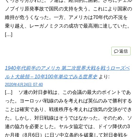
くっきり分かれた。ソ連は、経済的に困窮。さらにチェル
ノブイリ原発事故で国民の支持を失う。これにより国家の
維持が危うくなった。一方、アメリカは70年代の不況を
乗り越え、レーガノミクスの成功で最高潮に達していた。
[…]
返信
1940年代前半のアメリカ 第二次世界大戦を戦うローズベ
ルト大統領 – 10年100年単位でみる世界史
より:
2020年4月24日 07:40
[…] ソ連の対日参戦は、この会議の最大のポイントであ
った。ヨーロッパ戦線のみを考えれば英仏のみで勝利する
ことは確実であり、戦後秩序を考えれば強気の交渉ができ
た。しかし、対日戦線はそうではなかった。そのため、ソ
連の協力を必要とした。ヤルタ協定では、ドイツ降伏の3
か月後（8月6日）に日ソ中立条約を破棄して対日参戦を