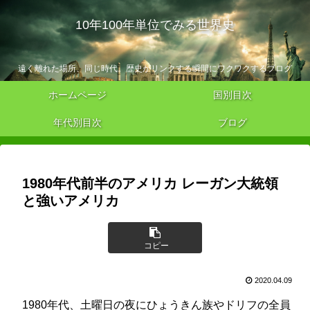
10年100年単位でみる世界史
遠く離れた場所、同じ時代。歴史がリンクする瞬間にワクワクするブログ
ホームページ
国別目次
年代別目次
ブログ
1980年代前半のアメリカ レーガン大統領
と強いアメリカ
コピー
2020.04.09
1980年代、土曜日の夜にひょうきん族やドリフの全員