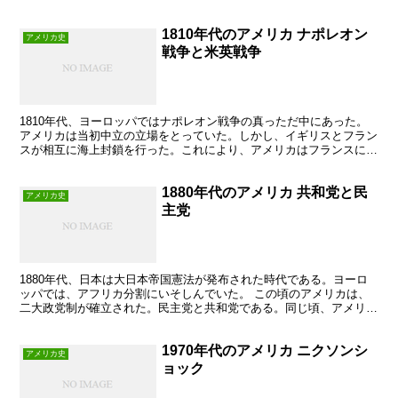
1810年代のアメリカ ナポレオン
アメリカ史
戦争と米英戦争
1810年代、ヨーロッパではナポレオン戦争の真っただ中にあった。
アメリカは当初中立の立場をとっていた。しかし、イギリスとフラン
スが相互に海上封鎖を行った。これにより、アメリカはフランスに物
が売れなくなった。そのため、アメリカはイギリスに宣戦...
1880年代のアメリカ 共和党と民
アメリカ史
主党
1880年代、日本は大日本帝国憲法が発布された時代である。ヨーロ
ッパでは、アフリカ分割にいそしんでいた。 この頃のアメリカは、
二大政党制が確立された。民主党と共和党である。同じ頃、アメリカ
労働総同盟（AFL)がせいりつした。また、この頃から...
1970年代のアメリカ ニクソンシ
アメリカ史
ョック