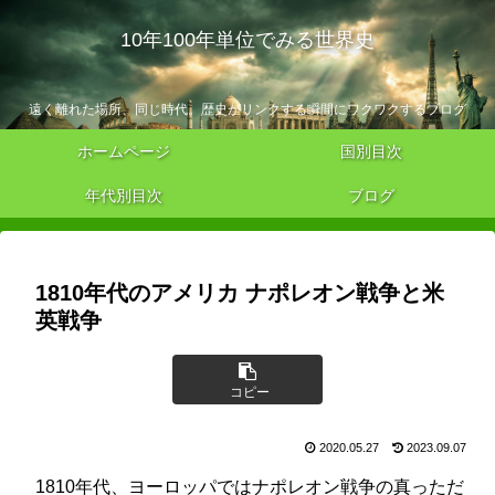
10年100年単位でみる世界史
遠く離れた場所、同じ時代。歴史がリンクする瞬間にワクワクするブログ
ホームページ
国別目次
年代別目次
ブログ
1810年代のアメリカ ナポレオン戦争と米
英戦争
コピー
2020.05.27
2023.09.07
1810年代、ヨーロッパではナポレオン戦争の真っただ