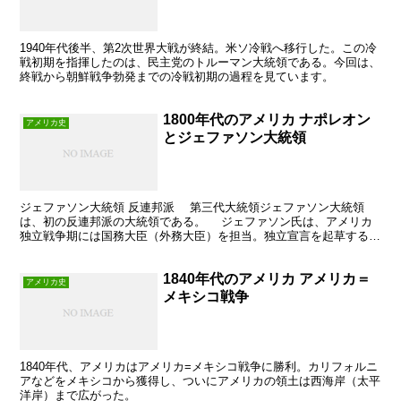
1940年代後半、第2次世界大戦が終結。米ソ冷戦へ移行した。この冷
戦初期を指揮したのは、民主党のトルーマン大統領である。今回は、
終戦から朝鮮戦争勃発までの冷戦初期の過程を見ています。
1800年代のアメリカ ナポレオン
アメリカ史
とジェファソン大統領
ジェファソン大統領 反連邦派 第三代大統領ジェファソン大統領
は、初の反連邦派の大統領である。 ジェファソン氏は、アメリカ
独立戦争期には国務大臣（外務大臣）を担当。独立宣言を起草すると
ともに、ヨーロッパへ渡ってフランスなどで援軍交渉にあた...
1840年代のアメリカ アメリカ＝
アメリカ史
メキシコ戦争
1840年代、アメリカはアメリカ=メキシコ戦争に勝利。カリフォルニ
アなどをメキシコから獲得し、ついにアメリカの領土は西海岸（太平
洋岸）まで広がった。