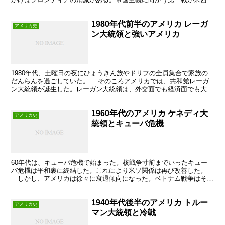
争であった。
1980年代前半のアメリカ レーガ
アメリカ史
ン大統領と強いアメリカ
1980年代、土曜日の夜にひょうきん族やドリフの全員集合で家族の
だんらんを過ごしていた。 そのころアメリカでは、共和党レーガ
ン大統領が誕生した。レーガン大統領は、外交面でも経済面でも大き
く転換した。
1960年代のアメリカ ケネディ大
アメリカ史
統領とキューバ危機
60年代は、キューバ危機で始まった。核戦争寸前までいったキュー
バ危機は平和裏に終結した。これにより米ソ関係は再び改善した。
しかし、アメリカは徐々に衰退傾向になった。ベトナム戦争はそれ
に拍車をかけた。一方で、公民権法を制定。黒人差別問題は...
1940年代後半のアメリカ トルー
アメリカ史
マン大統領と冷戦