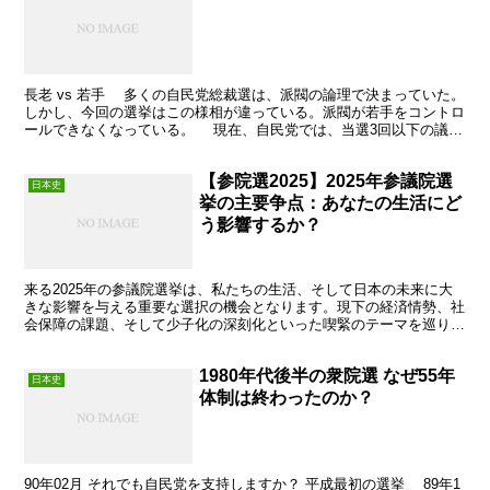
長老 vs 若手 多くの自民党総裁選は、派閥の論理で決まっていた。
しかし、今回の選挙はこの様相が違っている。派閥が若手をコントロ
ールできなくなっている。 現在、自民党では、当選3回以下の議員
を若手と呼んである。3回前の選挙は、2012年...
【参院選2025】2025年参議院選
日本史
挙の主要争点：あなたの生活にど
う影響するか？
来る2025年の参議院選挙は、私たちの生活、そして日本の未来に大
きな影響を与える重要な選択の機会となります。現下の経済情勢、社
会保障の課題、そして少子化の深刻化といった喫緊のテーマを巡り、
各政党がどのようなビジョンを提示し、いかに解決策を講...
1980年代後半の衆院選 なぜ55年
日本史
体制は終わったのか？
90年02月 それでも自民党を支持しますか？ 平成最初の選挙 89年1