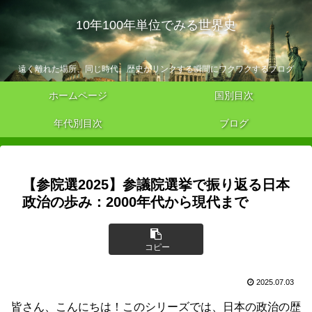
10年100年単位でみる世界史
遠く離れた場所、同じ時代。歴史がリンクする瞬間にワクワクするブログ
ホームページ
国別目次
年代別目次
ブログ
【参院選2025】参議院選挙で振り返る日本
政治の歩み：2000年代から現代まで
コピー
2025.07.03
皆さん、こんにちは！このシリーズでは、日本の政治の歴