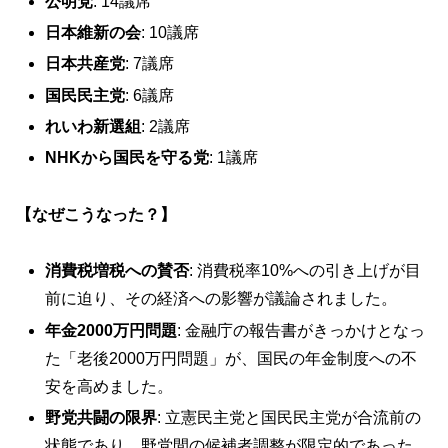
公明党
: 14議席
日本維新の会
: 10議席
日本共産党
: 7議席
国民民主党
: 6議席
れいわ新選組
: 2議席
NHKから国民を守る党
: 1議席
【なぜこうなった？】
消費税増税への賛否
: 消費税率10%への引き上げが目
前に迫り、その経済への影響が議論されました。
年金2000万円問題
: 金融庁の報告書がきっかけとなっ
た「老後2000万円問題」が、国民の年金制度への不
安を高めました。
野党共闘の限界
: 立憲民主党と国民民主党が合流前の
状態であり、野党間の候補者調整が限定的であった