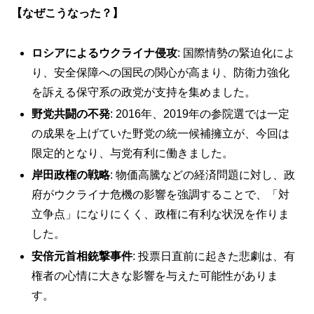
【なぜこうなった？】
ロシアによるウクライナ侵攻
: 国際情勢の緊迫化によ
り、安全保障への国民の関心が高まり、防衛力強化
を訴える保守系の政党が支持を集めました。
野党共闘の不発
: 2016年、2019年の参院選では一定
の成果を上げていた野党の統一候補擁立が、今回は
限定的となり、与党有利に働きました。
岸田政権の戦略
: 物価高騰などの経済問題に対し、政
府がウクライナ危機の影響を強調することで、「対
立争点」になりにくく、政権に有利な状況を作りま
した。
安倍元首相銃撃事件
: 投票日直前に起きた悲劇は、有
権者の心情に大きな影響を与えた可能性がありま
す。