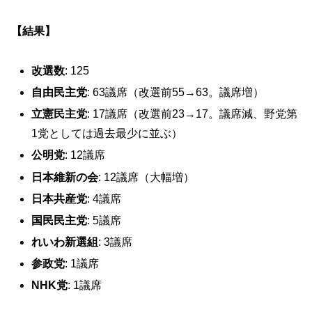
【結果】
改選数
: 125
自由民主党
: 63議席（改選前55→63。議席増）
立憲民主党
: 17議席（改選前23→17。議席減、野党第
1党としては過去最少に並ぶ）
公明党
: 12議席
日本維新の会
: 12議席（大幅増）
日本共産党
: 4議席
国民民主党
: 5議席
れいわ新選組
: 3議席
参政党
: 1議席
NHK党
: 1議席