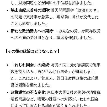
し、財源問題などが国民の不信感を招きました。
鳩山由紀夫首相の退陣
: 普天間問題や「政治とカネ」
の問題で支持率が急落し、選挙前に首相が交代した
ことも影響しました。
新たな政治勢力への期待
: 「みんなの党」が既存政党
への不満の受け皿となり、議席を伸ばしました。
【その後の政治はどうなった？】
「ねじれ国会」の継続
: 与党の民主党が参議院で過半
数を割り込み、再び「ねじれ国会」が継続しまし
た。これにより、菅直人、野田佳彦両政権の政策運
営は困難を極めました。
政権運営の不安定化
: 東日本大震災後の復興や消費税
増税問題など、喫緊の課題への対応が、ねじれ国会
によって阻害される場面が多く見られました。