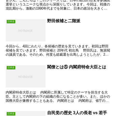
皆さん、こんにちは！このシリーズでは、日本の政治の歴史を参議院
選挙というユニークな視点から深掘りしていきます。今回は、戦後の
混乱期から、激動の1990年代までを対象に、日本の政治を大きく動
かした7つの重要な参議院選挙をピックアップしてご紹介...
野田候補と二階派
日本史
今回から、4回にわたり、各候補の歴史を見ていきます。初回は野田
候補を見ていきます。野田候補と 20年代 初出馬 野田氏は、無派閥
の議員である。そのため、何度も総裁選を出馬しようとしたが、20
人の推薦人が集まらず断念した。 しかし、今回は...
閣僚とは⑤ 内閣府特命大臣とは
日本史
内閣府特命大臣とは 内閣府に所属して特定のテーマを担当する大
臣。主として内閣府の下の組織の長になることが多い。また、ほかの
国務大臣が兼務することもある。 内閣府とは 内閣府は、省庁の一
つで、複数の省庁にまたがる問題を調整する。トップは内...
自民党の歴史 3人の長老 vs 若手
日本史