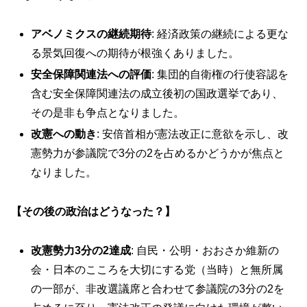
アベノミクスの継続期待
: 経済政策の継続による更な
る景気回復への期待が根強くありました。
安全保障関連法への評価
: 集団的自衛権の行使容認を
含む安全保障関連法の成立後初の国政選挙であり、
その是非も争点となりました。
改憲への動き
: 安倍首相が憲法改正に意欲を示し、改
憲勢力が参議院で3分の2を占めるかどうかが焦点と
なりました。
【その後の政治はどうなった？】
改憲勢力3分の2達成
: 自民・公明・おおさか維新の
会・日本のこころを大切にする党（当時）と無所属
の一部が、非改選議席と合わせて参議院の3分の2を