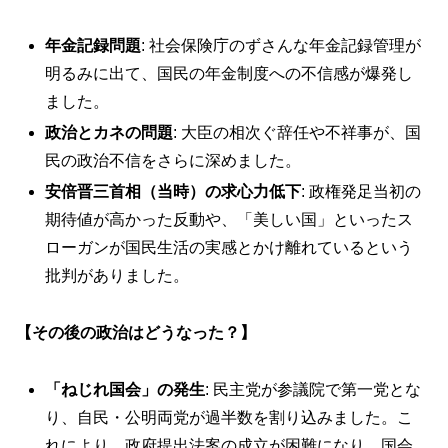
年金記録問題
: 社会保険庁のずさんな年金記録管理が
明るみに出て、国民の年金制度への不信感が爆発し
ました。
政治とカネの問題
: 大臣の相次ぐ辞任や不祥事が、国
民の政治不信をさらに深めました。
安倍晋三首相（当時）の求心力低下
: 政権発足当初の
期待値が高かった反動や、「美しい国」といったス
ローガンが国民生活の実感とかけ離れているという
批判がありました。
【その後の政治はどうなった？】
「ねじれ国会」の発生
: 民主党が参議院で第一党とな
り、自民・公明両党が過半数を割り込みました。こ
れにより、政府提出法案の成立が困難になり、国会