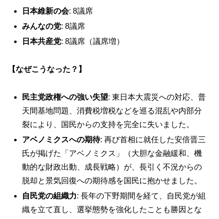
日本維新の会
: 8議席
みんなの党
: 8議席
日本共産党
: 8議席（議席増）
【なぜこうなった？】
民主党政権への強い失望
: 東日本大震災への対応、普
天間基地問題、消費税増税などを巡る混乱や内部分
裂により、国民からの支持を完全に失いました。
アベノミクスへの期待
: 再び首相に就任した安倍晋三
氏が掲げた「アベノミクス」（大胆な金融緩和、機
動的な財政出動、成長戦略）が、長引く不況からの
脱却と景気回復への期待感を国民に抱かせました。
自民党の組織力
: 長年の下野期間を経て、自民党が組
織を立て直し、選挙態勢を強化したことも勝因とな