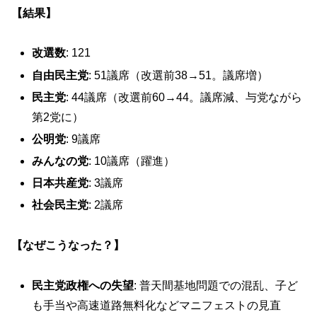
【結果】
改選数
: 121
自由民主党
: 51議席（改選前38→51。議席増）
民主党
: 44議席（改選前60→44。議席減、与党ながら
第2党に）
公明党
: 9議席
みんなの党
: 10議席（躍進）
日本共産党
: 3議席
社会民主党
: 2議席
【なぜこうなった？】
民主党政権への失望
: 普天間基地問題での混乱、子ど
も手当や高速道路無料化などマニフェストの見直