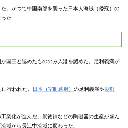
た。かつて中国南部を襲った日本人海賊（倭寇）の
なった。
が国王と認めたもののみ入港を認めた。足利義満が
んに行われた。
日本（室町幕府）
の足利義満や
朝鮮
。
工業化が進んだ。景徳鎮などの陶磁器の生産が盛ん
下流域から長江中流域に変わった。