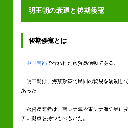
明王朝の衰退と後期倭寇
後期倭寇とは
中国南部
で行われた密貿易活動である。
明王朝は、海禁政策で民間の貿易を統制して
あった。
密貿易業者は、南シナ海や東シナ海の島に拠
アに拠点を持つものもいた。