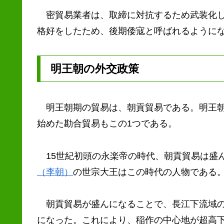
密貿易業者は、取締に対抗するため武装化し
格好をしたため、後期倭寇と呼ばれるように
明王朝の外交政策
明王朝期の貿易は、朝貢貿易である。明王朝
始めた勘合貿易もこの1つである。
15世紀初頭の永楽帝の時代、朝貢貿易は盛
（李朝）
の世宗大王はこの時代の人物である
朝貢貿易が盛んになることで、長江下流域の
になった。これにより、稲作の中心地が超高