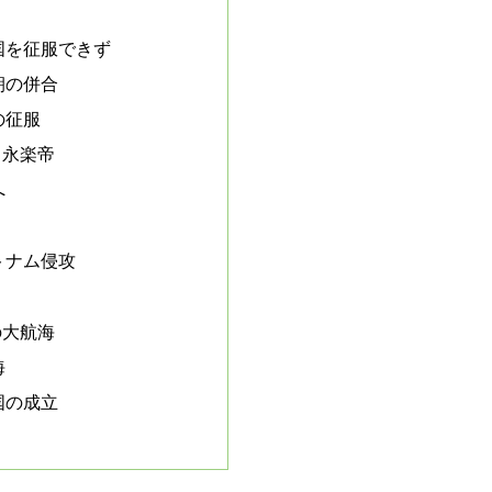
国を征服できず
朝の併合
の征服
 永楽帝
へ
トナム侵攻
の大航海
海
国の成立