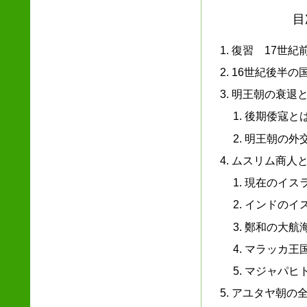
目
復習 17世紀
16世紀後半の
明王朝の衰退
後期倭寇と
明王朝の外
ムスリム商人
現在のイス
インドのイ
鄭和の大航
マラッカ王
マジャパヒ
アユタヤ朝の