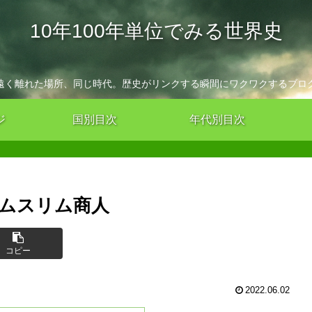
10年100年単位でみる世界史
遠く離れた場所、同じ時代。歴史がリンクする瞬間にワクワクするブロ
ジ
国別目次
年代別目次
とムスリム商人
コピー
2022.06.02