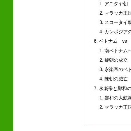
アユタヤ朝
マラッカ王
スコータイ
カンボジア
ベトナム vs
南ベトナム
黎朝の成立
永楽帝のベ
陳朝の滅亡
永楽帝と鄭和
鄭和の大航
マラッカ王