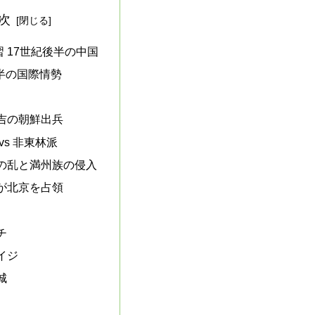
次
 17世紀後半の中国
前半の国際情勢
吉の朝鮮出兵
vs 非東林派
の乱と満州族の侵入
が北京を占領
チ
イジ
城