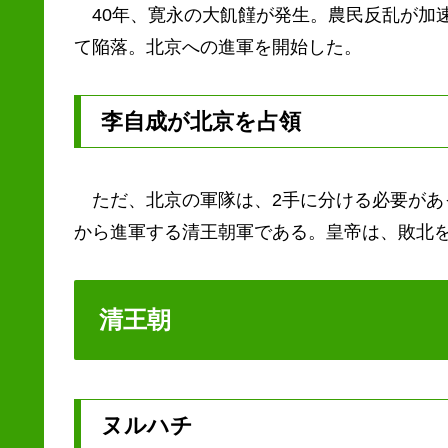
40年、寛永の大飢饉が発生。農民反乱が加速
て陥落。北京への進軍を開始した。
李自成が北京を占領
ただ、北京の軍隊は、2手に分ける必要があ
から進軍する清王朝軍である。皇帝は、敗北
清王朝
ヌルハチ