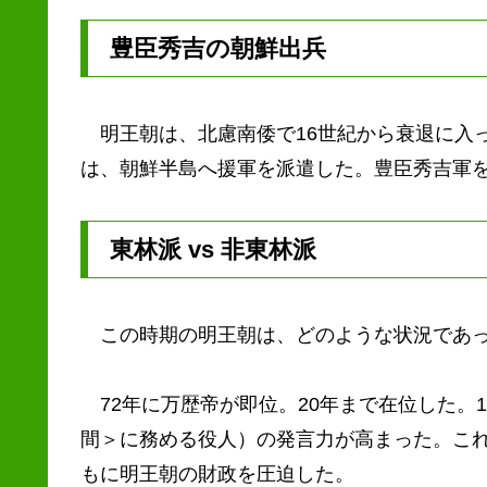
豊臣秀吉の朝鮮出兵
明王朝は、北慮南倭で16世紀から衰退に入っ
は、朝鮮半島へ援軍を派遣した。豊臣秀吉軍
東林派 vs 非東林派
この時期の明王朝は、どのような状況であっ
72年に万歴帝が即位。20年まで在位した。
間＞に務める役人）の発言力が高まった。こ
もに明王朝の財政を圧迫した。