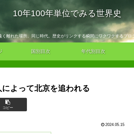
10年100年単位でみる世界史
遠く離れた場所、同じ時代。歴史がリンクする瞬間にワクワクするブロ
ジ
国別目次
年代別目次
州人によって北京を追われる
コピー
2024.05.15