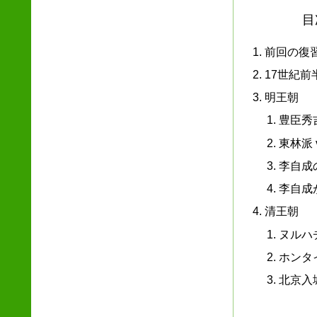
目
前回の復習
17世紀
明王朝
豊臣秀
東林派 
李自成
李自成
清王朝
ヌルハ
ホンタ
北京入