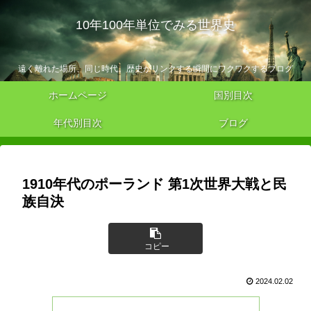
10年100年単位でみる世界史
遠く離れた場所、同じ時代。歴史がリンクする瞬間にワクワクするブログ
ホームページ
国別目次
年代別目次
ブログ
1910年代のポーランド 第1次世界大戦と民
族自決
コピー
2024.02.02