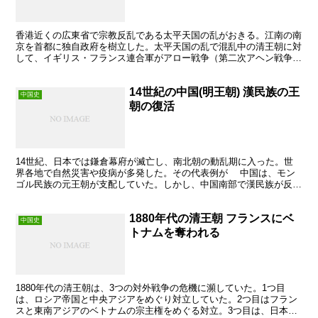
香港近くの広東省で宗教反乱である太平天国の乱がおきる。江南の南
京を首都に独自政府を樹立した。太平天国の乱で混乱中の清王朝に対
して、イギリス・フランス連合軍がアロー戦争（第二次アヘン戦争）
を仕掛ける。清王朝は敗北し、ロシア帝国を仲介して北京条...
14世紀の中国(明王朝) 漢民族の王
中国史
朝の復活
14世紀、日本では鎌倉幕府が滅亡し、南北朝の動乱期に入った。世
界各地で自然災害や疫病が多発した。その代表例が 中国は、モン
ゴル民族の元王朝が支配していた。しかし、中国南部で漢民族が反
乱。漢民族の明王朝が成立した。
1880年代の清王朝 フランスにベ
中国史
トナムを奪われる
1880年代の清王朝は、3つの対外戦争の危機に瀕していた。1つ目
は、ロシア帝国と中央アジアをめぐり対立していた。2つ目はフラン
スと東南アジアのベトナムの宗主権をめぐる対立。3つ目は、日本と