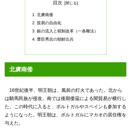
目次
北虜南倭
貿易の自由化
銀の流入と税制改革（一条鞭法）
豊臣秀吉の朝鮮出兵
北虜南倭
16世紀後半、明王朝は、風前の灯火であった。北から
は騎馬民族が侵攻。南では後期倭寇による闇貿易が横行し
た。この時代に入ると、ポルトガルやスペインも参加する
ようになった。明王朝は、ポルトガルにマカオの居住権を
与えた。