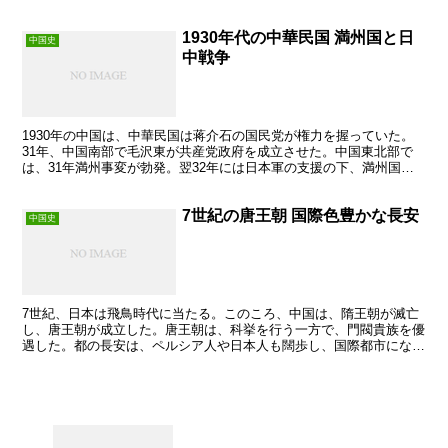
朝鮮半島の宗主権をめぐる対立であった。ロシアとは、イ...
1930年代の中華民国 満州国と日
中国史
中戦争
1930年の中国は、中華民国は蒋介石の国民党が権力を握っていた。
31年、中国南部で毛沢東が共産党政府を成立させた。中国東北部で
は、31年満州事変が勃発。翌32年には日本軍の支援の下、満州国が
独立。当初、国民党政府は共産党政府の攻撃を重視した...
7世紀の唐王朝 国際色豊かな長安
中国史
7世紀、日本は飛鳥時代に当たる。このころ、中国は、隋王朝が滅亡
し、唐王朝が成立した。唐王朝は、科挙を行う一方で、門閥貴族を優
遇した。都の長安は、ペルシア人や日本人も闊歩し、国際都市になっ
ていた。唐王朝期の文化も国際文化豊かな文化となった。