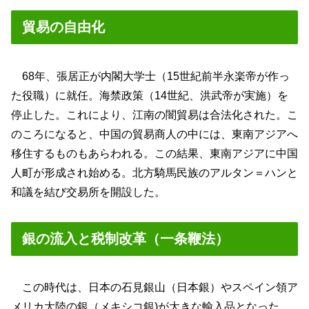
貿易の自由化
68年、張居正が内閣大学士（15世紀前半永楽帝が作っ
た役職）に就任。海禁政策（14世紀、洪武帝が実施）を
停止した。これにより、江南の闇貿易は合法化された。こ
のころになると、中国の貿易商人の中には、東南アジアへ
移住するものもあらわれる。この結果、東南アジアに中国
人町が形成され始める。北方騎馬民族のアルタン＝ハンと
和議を結び交易所を開設した。
銀の流入と税制改革（一条鞭法）
この時代は、日本の石見銀山（日本銀）やスペイン領ア
メリカ大陸の銀（メキシコ銀)が大きな輸入品となった。