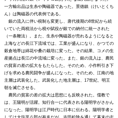
一方輸出品は生糸や陶磁器であった。景徳鎮（けいとくち
ん）は陶磁器の代表例である。
銀の流入に伴い税制も変更し、唐代後期の8世紀から続
いていた両税法から税や賦役が銀での納付に統一された
（一条鞭法）。また、生糸や陶磁器が売れるようになると
上海などの長江下流域では、工業が盛んになり、かつての
穀倉地帯は綿花や桑の栽培に変った。その結果、コメの生
産拠点は長江の中流域に変った。また、銀の流入は、農民
の貧富の差の拡大をもたらした。そのため、小作料引き下
げを求める農民闘争が盛んになった。そのため、江南の地
主層は武装化した。武装化した地主層は、17世紀、明王
朝を滅亡させる。
農民の貧富の差の拡大は思想にも反映された。儒教で
は、王陽明が活躍。知行合一に代表される陽明学がさかん
になった。陽明学は江戸時代に日本に伝わる。陽明学者と
しては大塩平八郎が有名だが、吉田松陰を通して幕末の志