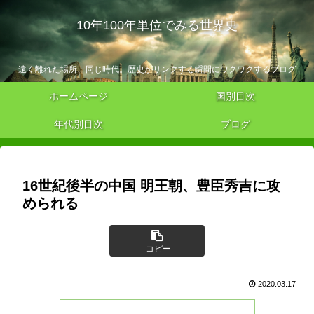
10年100年単位でみる世界史
遠く離れた場所、同じ時代。歴史がリンクする瞬間にワクワクするブログ
ホームページ
国別目次
年代別目次
ブログ
16世紀後半の中国 明王朝、豊臣秀吉に攻
められる
コピー
2020.03.17