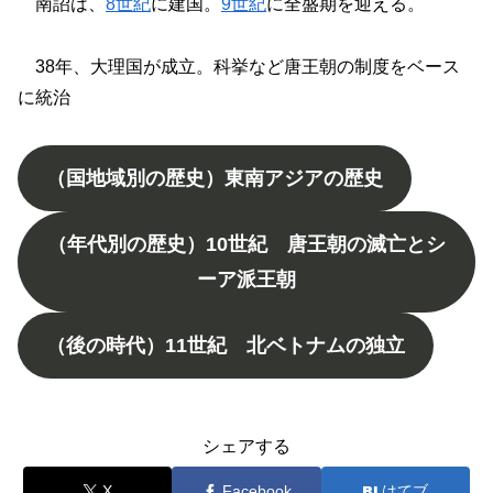
南詔は、
8世紀
に建国。
9世紀
に全盛期を迎える。
38年、大理国が成立。科挙など唐王朝の制度をベース
に統治
（国地域別の歴史）東南アジアの歴史
（年代別の歴史）10世紀 唐王朝の滅亡とシ
ーア派王朝
（後の時代）11世紀 北ベトナムの独立
シェアする
X
Facebook
はてブ