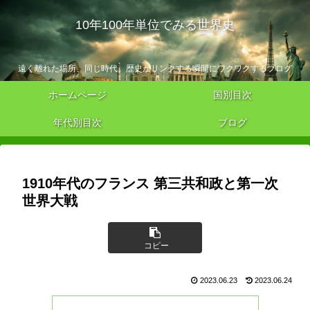
10年100年単位でみる世界史
遠く離れた場所、同じ時代。歴史がリンクする瞬間にワクワクするブログ
ホームページ
国別目次
年代別目次
ブログ
1910年代のフランス 第三共和政と第一次
世界大戦
コピー
2023.06.23
2023.06.24