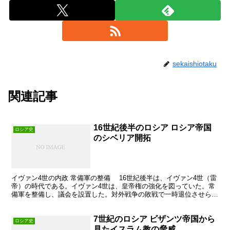
sekaishiotaku
関連記事
16世紀後半のロシア ロシア帝国
ロシア史
のシベリア開拓
イヴァン4世の内政 常備軍の整備 16世紀後半は、イヴァン4世（雷
帝）の時代である。イヴァン4世は、皇帝権の強化を図っていた。常
備軍を整備し、議会を設置した。対外戦争の敗戦で一時退位させられ
た。しかし、すぐに皇帝に復位。反皇帝派を粛清。皇...
7世紀のロシア ビザンツ帝国から
ロシア史
見たイスラム教の脅威