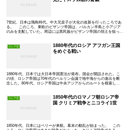
7世紀、日本は飛鳥時代。中大兄皇子が大化の改新を行ったころであ
る。 このころ、東欧のビザンツ帝国は、バルカン半島と小アジア
のみを支配していた。周辺には異民族がビザンツ帝国の領土を狙って
いた。そして、7世紀に新たな脅威があらわれたイスラム教...
1880年代のロシア アフガン王国
ロシア史
をめぐる戦い
1880年代、日本では大日本帝国憲法が発布。国会が開設された。こ
の頃、ロシア帝国は70年代のベルリン会議で地中海からの進出を断
念した。80年代、ロシア帝国は中央アジアからのルートを模索し
た。
1850年代のロマノフ朝ロシア帝
ロシア史
国 クリミア戦争とニコライ1世
1850年代、日本にはペリーが来航。幕末の動乱が始まった。 この