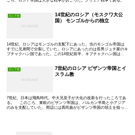
ころ、ロシア帝国は大きな戦争がおこった。クリミア戦争である。
14世紀のロシア（モスクワ大公
ロシア史
国） モンゴルからの独立
14世紀、ロシアはモンゴルの支配下にあった。当のモンゴル帝国は
すでに兄弟間で分裂していた。ロシアにあったのは長男ジュチ家のキ
プチャクハン国であった。この14世紀前半、キプチャクハン国は全
盛期を迎えた。 ロシアの前身モスクワ大公国 13世紀...
7世紀のロシア ビザンツ帝国とイ
ロシア史
スラム教
7世紀、日本は飛鳥時代。中大兄皇子が大化の改新を行ったころであ
る。 このころ、東欧のビザンツ帝国は、バルカン半島と小アジア
のみを支配していた。周辺には異民族がビザンツ帝国の領土を狙って
いた。そして、7世紀に新たな脅威があらわれたイスラム教...