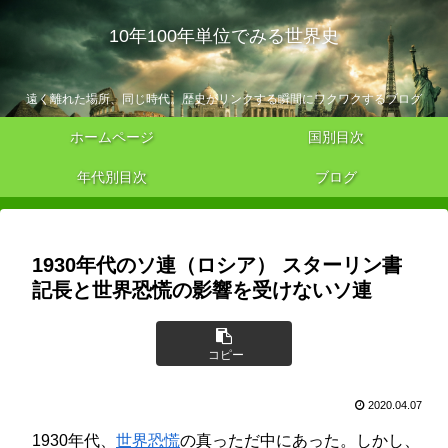
10年100年単位でみる世界史
遠く離れた場所、同じ時代。歴史がリンクする瞬間にワクワクするブログ
ホームページ
国別目次
年代別目次
ブログ
1930年代のソ連（ロシア） スターリン書
記長と世界恐慌の影響を受けないソ連
コピー
2020.04.07
1930年代、
世界恐慌
の真っただ中にあった。しかし、