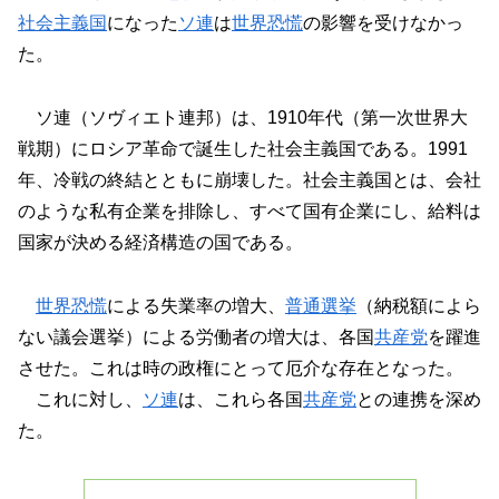
社会主義国
になった
ソ連
は
世界恐慌
の影響を受けなかっ
た。
ソ連（ソヴィエト連邦）は、1910年代（第一次世界大
戦期）にロシア革命で誕生した社会主義国である。1991
年、冷戦の終結とともに崩壊した。社会主義国とは、会社
のような私有企業を排除し、すべて国有企業にし、給料は
国家が決める経済構造の国である。
世界恐慌
による失業率の増大、
普通選挙
（納税額によら
ない議会選挙）による労働者の増大は、各国
共産党
を躍進
させた。これは時の政権にとって厄介な存在となった。
これに対し、
ソ連
は、これら各国
共産党
との連携を深め
た。