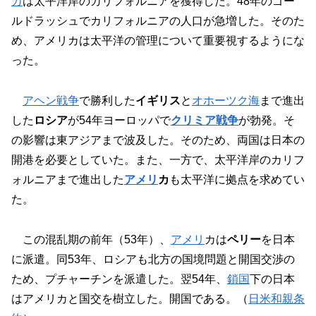
カ
は太平洋岸のカリフォルニアを獲得した。48年のゴー
ルドラッシュでカリフォルニアの人口が急増した。そのた
め、アメリカは太平洋の管理について重要視するようにな
った。
アヘン戦争
で勝利した
イギリス
と
オホーツク海
まで進出
した
ロシア
が54年ヨーロッパで
クリミア戦争
が勃発。そ
の影響は東アジアまで波及した。そのため、両国は日本の
開港を必要としていた。また、一方で、太平洋岸のカリフ
ォルニアまで進出した
アメリ
カ
も太平洋に拠点を求めてい
た。
この混乱期の前年（53年）、
アメリ
カは
ペリー
を日本
に派遣。同53年、ロシアも北方の国境問題と開国交渉の
ため、プチャーチンを派遣した。翌54年、
鎖国
下の日本
はアメリカと国交を樹立した。開国である。（
日米和親条