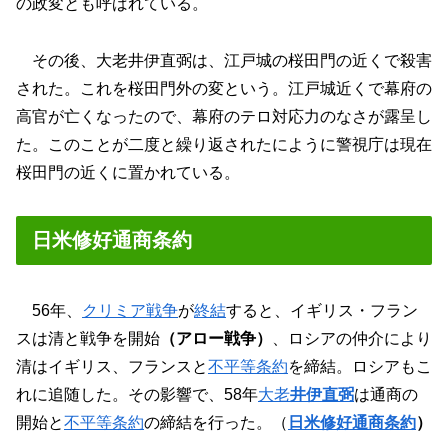
の政変とも呼ばれている。
その後、大老井伊直弼は、江戸城の桜田門の近くで殺害
された。これを桜田門外の変という。江戸城近くで幕府の
高官が亡くなったので、幕府のテロ対応力のなさが露呈し
た。このことが二度と繰り返されたにように警視庁は現在
桜田門の近くに置かれている。
日米修好通商条約
56年、
クリミア戦争
が
終結
すると、イギリス・フラン
スは清と戦争を開始
（アロー戦争）
、ロシアの仲介により
清はイギリス、フランスと
不平等条約
を締結。ロシアもこ
れに追随した。その影響で、58年
大老
井伊直弼
は通商の
開始と
不平等条約
の締結を行った。（
日米修好通商条約
）