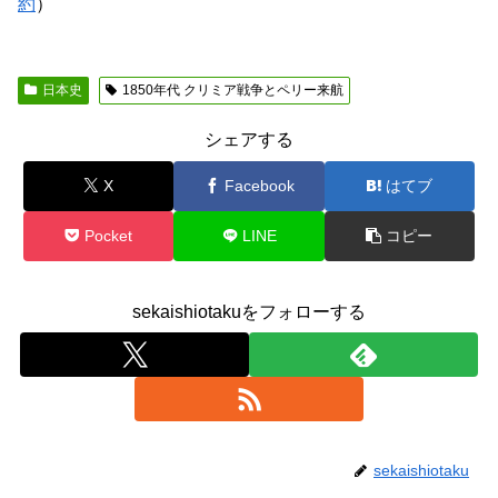
約
）
日本史
1850年代 クリミア戦争とペリー来航
シェアする
X
Facebook
はてブ
Pocket
LINE
コピー
sekaishiotakuをフォローする
sekaishiotaku