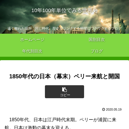
10年100年単位でみる世界史
遠く離れた場所、同じ時代。歴史がリンクする瞬間にワクワクするブログ
ホームページ
国別目次
年代別目次
ブログ
1850年代の日本（幕末）ペリー来航と開国
コピー
2020.05.19
1850年代、日本は江戸時代末期。ペリーが浦賀に来
航。日本は激動の幕末を迎える。