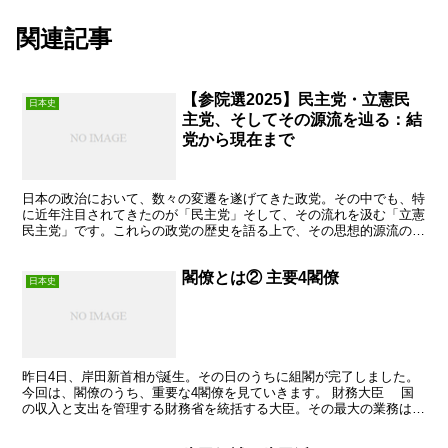
関連記事
【参院選2025】民主党・立憲民
日本史
主党、そしてその源流を辿る：結
党から現在まで
日本の政治において、数々の変遷を遂げてきた政党。その中でも、特
に近年注目されてきたのが「民主党」そして、その流れを汲む「立憲
民主党」です。これらの政党の歴史を語る上で、その思想的源流の一
つである「日本社会党」の存在は欠かせません。 今回は、...
閣僚とは② 主要4閣僚
日本史
昨日4日、岸田新首相が誕生。その日のうちに組閣が完了しました。
今回は、閣僚のうち、重要な4閣僚を見ていきます。 財務大臣 国
の収入と支出を管理する財務省を統括する大臣。その最大の業務は予
算の策定である。また、税金も財務省の管轄で、下部組織...