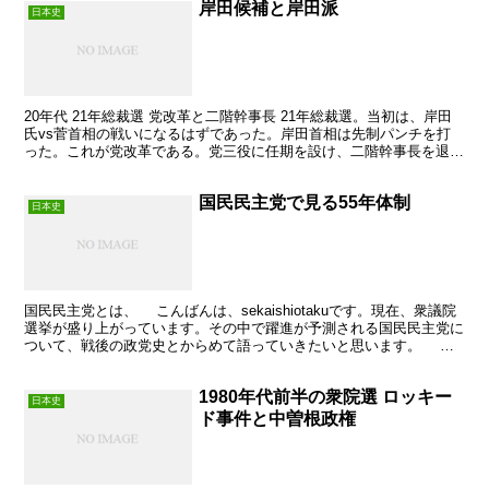
岸田候補と岸田派
日本史
20年代 21年総裁選 党改革と二階幹事長 21年総裁選。当初は、岸田
氏vs菅首相の戦いになるはずであった。岸田首相は先制パンチを打
った。これが党改革である。党三役に任期を設け、二階幹事長を退か
せようとした。これにより、若手の任期を得た。 ...
国民民主党で見る55年体制
日本史
国民民主党とは、 こんばんは、sekaishiotakuです。現在、衆議院
選挙が盛り上がっています。その中で躍進が予測される国民民主党に
ついて、戦後の政党史とからめて語っていきたいと思います。 国
民民主党が成立したのは、2018年のこと...
1980年代前半の衆院選 ロッキー
日本史
ド事件と中曽根政権