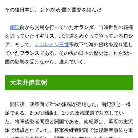
その後日本は、以下の5か国と国交を結んだ
鎖国
前から交易を行っていた
オランダ
、当時世界の覇権
を握っていた
イギリス
、北海道をめぐって争っている
ロシ
ア
、そして、
ナポレオン三世
帝政下で海外侵略を繰り返し
ていた
フランス
である。その後の日本の歴史はこれら5か
国の影響を受けながら、進んでいく。
大老井伊直弼
開国後、政策面で2つの派閥が登場した。南紀派と一橋
派である。2つの派閥は、2つの政治課題で対立してい
た。将軍後継者問題と開国である。南紀派は、幕府の主流
派で構成されていた。将軍後継者問題では後継者順位を重