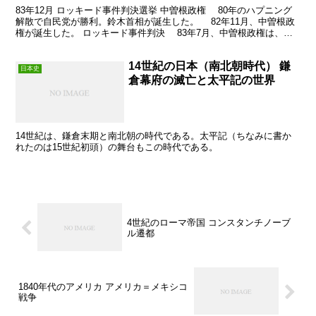
83年12月 ロッキード事件判決選挙 中曽根政権 80年のハプニング
解散で自民党が勝利。鈴木首相が誕生した。 82年11月、中曽根政
権が誕生した。 ロッキード事件判決 83年7月、中曽根政権は、高
支持率を背景に衆参同日選挙を行うものと...
14世紀の日本（南北朝時代） 鎌
日本史
倉幕府の滅亡と太平記の世界
14世紀は、鎌倉末期と南北朝の時代である。太平記（ちなみに書か
れたのは15世紀初頭）の舞台もこの時代である。
4世紀のローマ帝国 コンスタンチノーブ
ル遷都
1840年代のアメリカ アメリカ＝メキシコ
戦争