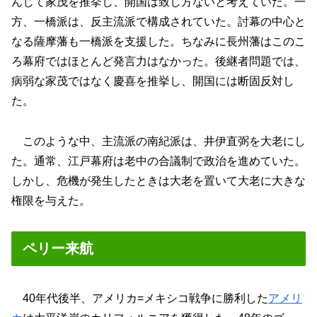
んじて家茂を推挙し、開国は致し方ないと考えていた。一
方、一橋派は、反主流派で構成されていた。討幕の中心と
なる薩摩藩も一橋派を支援した。ちなみに長州藩はこのこ
ろ幕府ではほとんど発言力はなかった。後継者問題では、
病弱な家茂ではなく慶喜を推挙し、開国には断固反対し
た。
このような中、主流派の南紀派は、井伊直弼を大老にし
た。通常、江戸幕府は老中の合議制で政治を進めていた。
しかし、危機が発生したときは大老を置いて大老に大きな
権限を与えた。
ペリー来航
40年代後半、アメリカ=メキシコ戦争に勝利した
アメリ