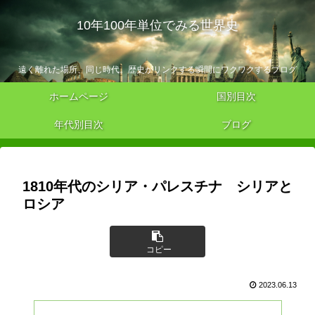
10年100年単位でみる世界史
遠く離れた場所、同じ時代。歴史がリンクする瞬間にワクワクするブログ
ホームページ
国別目次
年代別目次
ブログ
1810年代のシリア・パレスチナ シリアと
ロシア
コピー
2023.06.13