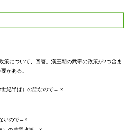
政策について、回答。漢王朝の武帝の政策が2つ含ま
必要がある。
世紀半ば）の話なので→ ×
ないので→×
末）の農業政策→×