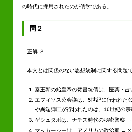
の時代に採用されたのが儒学である。
問２
正解 ３
本文とは関係のない思想統制に関する問題
秦王朝の始皇帝の焚書坑儒は、医薬・占
エフィソス公会議は、5世紀に行われた
や異端弾圧が行われたのは、16世紀の宗
ゲシュタボは、ナチス時代の秘密警察 →
マッカーシーは、アメリカの政治家 → ×