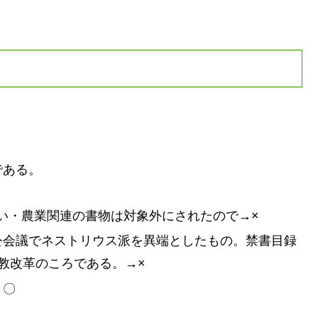
である。
い・農業関連の書物は対象外にされたので→×
公会議でネストリウス派を異端としたもの。禁書目録
教改革のころである。→×
 〇