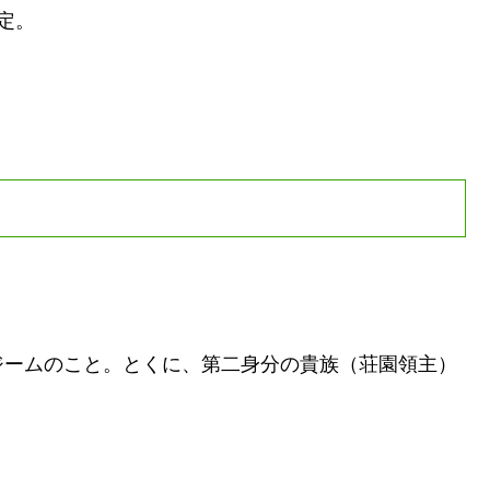
定。
ジームのこと。とくに、第二身分の貴族（荘園領主）