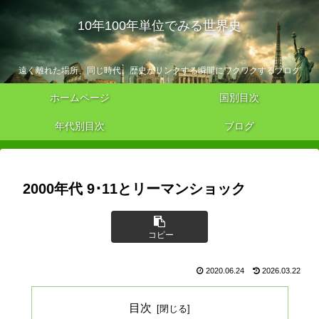
10年100年単位でみる世界史
遠く離れた場所、同じ時代。歴史がリンクする瞬間にワクワクするブログ
ホームページ
国別目次
年代別目次
ブログ
2000年代 9･11とリーマンショック
コピー
2020.06.24
2026.03.22
目次